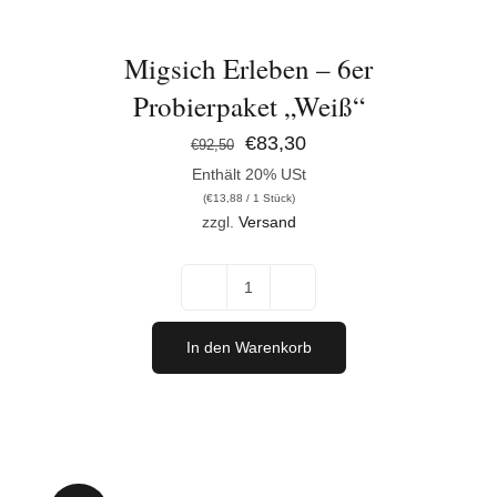
Migsich Erleben – 6er
Probierpaket „Weiß“
Ursprünglicher
Aktueller
€
83,30
€
92,50
Enthält 20% USt
Preis
Preis
(
€
13,88
/ 1 Stück)
war:
ist:
zzgl.
Versand
€92,50
€83,30.
Migsich
Erleben
In den Warenkorb
-
6er
Probierpaket
"Weiß"