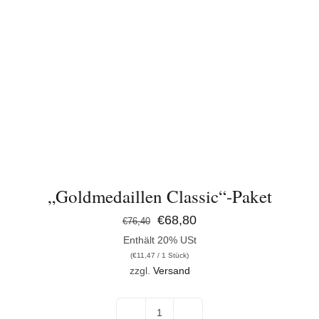
„Goldmedaillen Classic“-Paket
Ursprünglicher
Aktueller
€
68,80
€
76,40
Enthält 20% USt
Preis
Preis
(
€
11,47
/ 1 Stück)
war:
ist:
zzgl.
Versand
€76,40
€68,80.