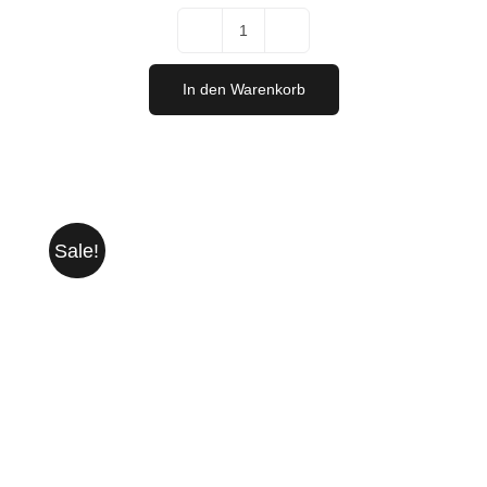
"International
GOLD"
In den Warenkorb
Siegerpaket
Menge
Sale!
IN DEN WARENKORB
/
DETAILS