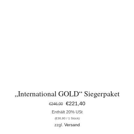
IN DEN WARENKORB
/
DETAILS
„International GOLD“ Siegerpaket
Ursprünglicher
Aktueller
€
221,40
€
246,00
Enthält 20% USt
Preis
Preis
(
€
36,90
/ 1 Stück)
war:
ist:
zzgl.
Versand
€246,00
€221,40.