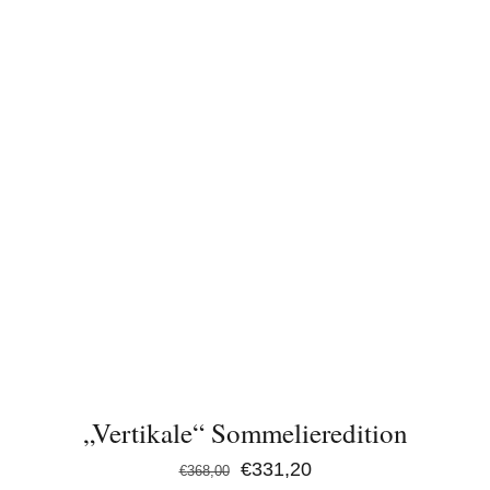
IN DEN WARENKORB
/
DETAILS
„Vertikale“ Sommelieredition
Ursprünglicher
Aktueller
€
331,20
€
368,00