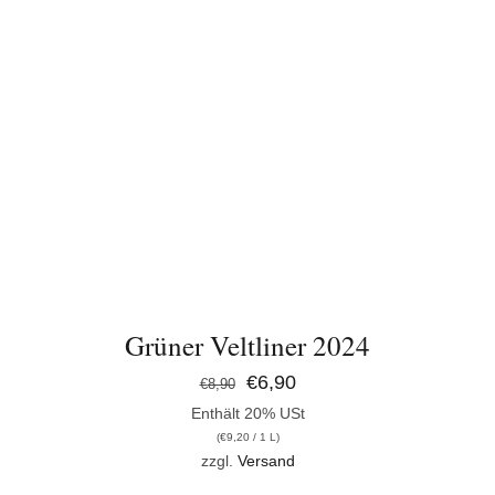
Grüner Veltliner 2024
Ursprünglicher
Aktueller
€
6,90
€
8,90
Enthält 20% USt
Preis
Preis
(
€
9,20
/ 1 L)
war:
ist:
zzgl.
Versand
€8,90
€6,90.