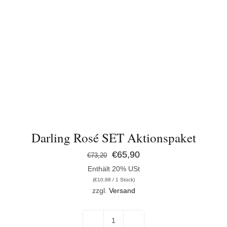
Darling Rosé SET Aktionspaket
Ursprünglicher
Aktueller
€
65,90
€
73,20
Enthält 20% USt
Preis
Preis
(
€
10,98
/ 1 Stück)
war:
ist:
zzgl.
Versand
€73,20
€65,90.