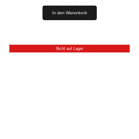
Darling
Rosé
In den Warenkorb
SET
Aktionspaket
Menge
Nicht auf Lager