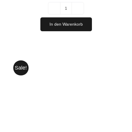
Grüner
Veltliner
In den Warenkorb
2024
Menge
Sale!
IN DEN WARENKORB
/
DETAILS