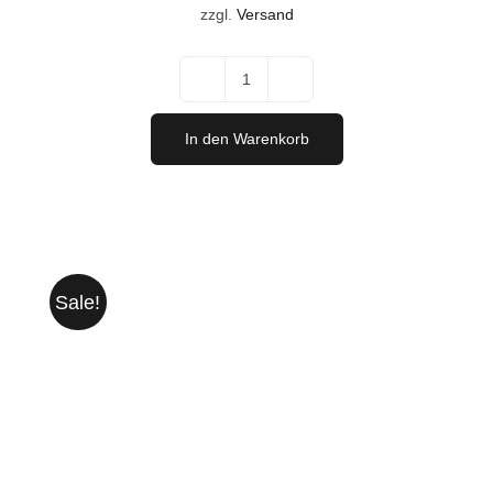
war:
ist:
zzgl.
Versand
€128,00
€115,20.
"Test
the
In den Warenkorb
Best"
Feinwein-
Paket
Menge
Sale!