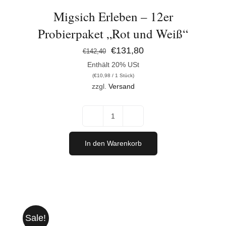
Migsich Erleben – 12er
Probierpaket „Rot und Weiß“
Ursprünglicher
Aktueller
€
131,80
€
142,40
Enthält 20% USt
Preis
Preis
(
€
10,98
/ 1 Stück)
war:
ist:
zzgl.
Versand
€142,40
€131,80.
Migsich
Erleben
In den Warenkorb
-
12er
Probierpaket
"Rot
Sale!
und