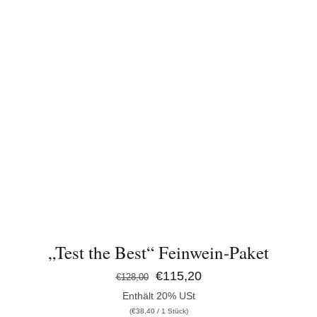
IN DEN WARENKORB
/
DETAILS
„Test the Best“ Feinwein-Paket
Ursprünglicher
Aktueller
€
115,20
€
128,00
Enthält 20% USt
Preis
Preis
(
€
38,40
/ 1 Stück)