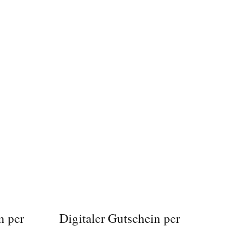
/
IN DEN WARENKORB
/
DETAILS
n per
Digitaler Gutschein per