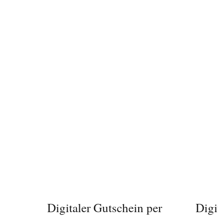
IN DEN WARENKORB
/
I
DETAILS
Digitaler Gutschein per
Digi