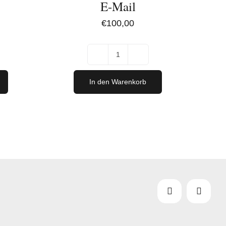
E-Mail
€
100,00
Digitaler
n
Gutschein
In den Warenkorb
per
E-
Mail
[Digital]
Menge
Facebook
Instag