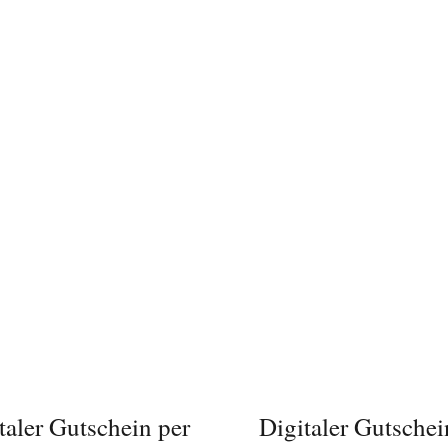
N DEN WARENKORB
/
IN DEN WARENKORB
DETAILS
DETAILS
taler Gutschein per
Digitaler Gutschei