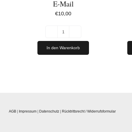
E-Mail
€
10,00
Digitaler
Gutschein
In den Warenkorb
per
E-
Mail
[Digital]
Menge
AGB
|
Impressum
|
Datenschutz
|
Rücktrittsrecht / Widerrufsformular