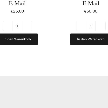
E-Mail
E-Mail
€
25,00
€
50,00
Digitaler
Digitaler
Gutschein
Gutschei
In den Warenkorb
In den Warenkorb
per
per
E-
E-
Mail
Mail
[Digital]
[Digital]
Menge
Menge