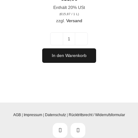
Enthält 20% USt
(
€
15,87
/ 1 L)
zzgl.
Versand
ROSALIA
DAC
In den Warenkorb
Rosé
2025
-
"The
Origin
of
AGB
|
Impressum
|
Datenschutz
|
Rücktrittsrecht / Widerrufsformular
Rosé"
Menge
Facebook
Instagram