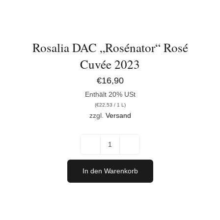
Rosalia DAC „Rosénator“ Rosé
Cuvée 2023
€
16,90
Enthält 20% USt
(
€
22,53
/ 1 L)
zzgl.
Versand
Rosalia
DAC
In den Warenkorb
"Rosénator"
Rosé
Cuvée