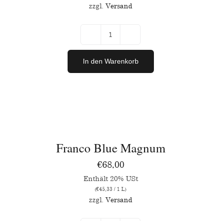
zzgl.
Versand
Merlot
2023
In den Warenkorb
Menge
IN
DEN
WARENKORB
/
Franco Blue Magnum
DETAILS
€
68,00
Enthält 20% USt
(
€
45,33
/ 1 L)
zzgl.
Versand