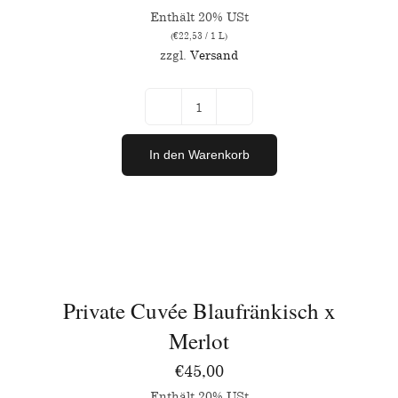
Enthält 20% USt
(
€
22,53
/ 1 L)
zzgl.
Versand
Ried
Herrschaftsfelder
In den Warenkorb
Rot
2023
IN
Menge
DEN
WARENKORB
/
Private Cuvée Blaufränkisch x
DETAILS
Merlot
€
45,00
Enthält 20% USt