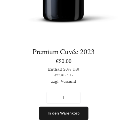
Premium Cuvée 2023
€
20,00
Enthält 20% USt
(
€
26,67
/ 1 L)
zzgl.
Versand
Premium
Cuvée
In den Warenkorb
2023