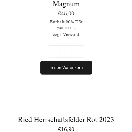
Magnum
€
45,00
Enthält 20% USt
(
€
30,00
/ 1 L)
zzgl.
Versand
Ried
Herrschaftsfelder
In den Warenkorb
Rot
Magnum
IN
Menge
DEN
WARENKORB
/
Ried Herrschaftsfelder Rot 2023
DETAILS
€
16,90