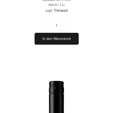
(
€
60,00
/ 1 L)
zzgl.
Versand
Private
Cuvée
In den Warenkorb
Blaufränkisch
x
Merlot
Menge