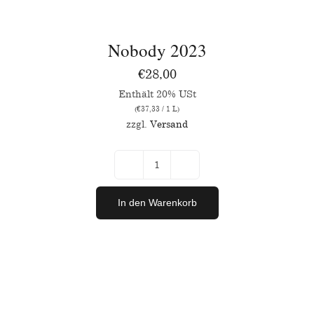
WARENKORB
/
Nobody 2023
DETAILS
€
28,00
Enthält 20% USt
(
€
37,33
/ 1 L)
zzgl.
Versand
Nobody
2023
In den Warenkorb
Menge
IN
DEN
WARENKORB
/