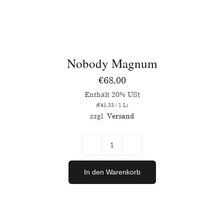
Menge
IN
DEN
WARENKORB
/
Nobody Magnum
DETAILS
€
68,00
Enthält 20% USt
(
€
45,33
/ 1 L)
zzgl.
Versand
Nobody
Magnum
In den Warenkorb
Menge
IN
DEN