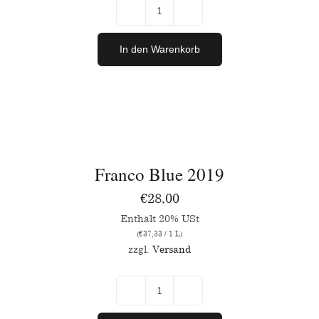
Franco
Blue
In den Warenkorb
Magnum
Menge
IN
DEN
WARENKORB
/
Franco Blue 2019
DETAILS
€
28,00
Enthält 20% USt
(
€
37,33
/ 1 L)
zzgl.
Versand
Franco