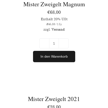
Mister Zweigelt Magnum
DETAILS
€
68,00
Enthält 20% USt
(
€
45,33
/ 1 L)
zzgl.
Versand
Mister
Zweigelt
In den Warenkorb
Magnum
Menge
IN
DEN
WARENKORB
/
Mister Zweigelt 2021
DETAILS
€
28,00