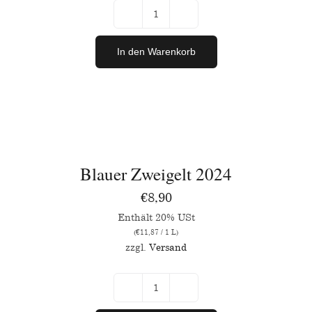
Blaufränkisch
2023
In den Warenkorb
Menge
IN
DEN
WARENKORB
/
Blauer Zweigelt 2024
DETAILS
€
8,90
Enthält 20% USt
(
€
11,87
/ 1 L)
zzgl.
Versand
Blauer