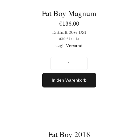
Fat Boy Magnum
€
136,00
Enthält 20% USt
(
€
90,67
/ 1 L)
zzgl.
Versand
Fat
Boy
In den Warenkorb
Magnum
Menge
IN
DEN
WARENKORB
/
Fat Boy 2018
DETAILS