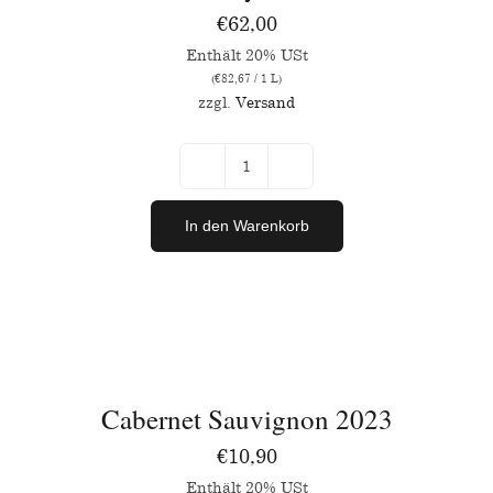
€
62,00
Enthält 20% USt
(
€
82,67
/ 1 L)
zzgl.
Versand
Fat
Boy
In den Warenkorb
2018
Menge
IN
DEN
WARENKORB
/
Cabernet Sauvignon 2023
DETAILS
€
10,90
Enthält 20% USt