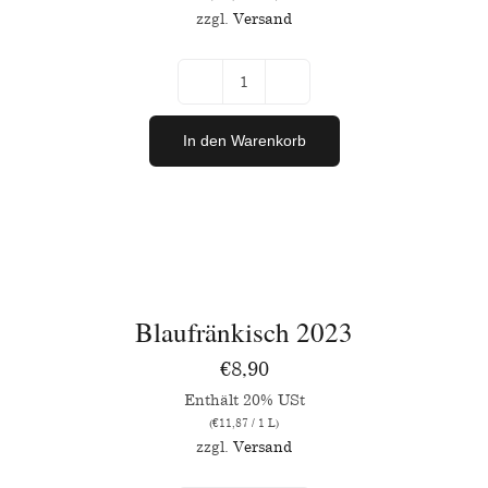
zzgl.
Versand
Blaufränkisch
Grande
In den Warenkorb
Réserve
2020
IN
Menge
DEN
WARENKORB
/
Blaufränkisch 2023
DETAILS
€
8,90
Enthält 20% USt
(
€
11,87
/ 1 L)
zzgl.
Versand