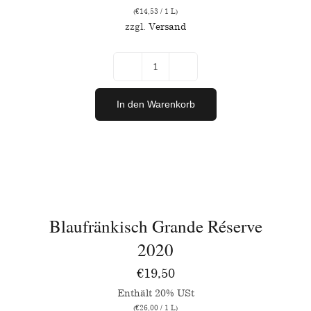
(
€
14,53
/ 1 L)
zzgl.
Versand
Cabernet
Sauvignon
In den Warenkorb
2023
Menge
IN
DEN
WARENKORB
/
Blaufränkisch Grande Réserve
DETAILS
2020
€
19,50
Enthält 20% USt
(
€
26,00
/ 1 L)