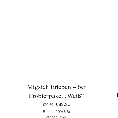
I
IN DEN WARENKORB
/
DETAILS
Migsich Erleben – 6er
Probierpaket „Weiß“
Ursprünglicher
Aktueller
€
83,30
€
92,50
Enthält 20% USt
Preis
Preis
(
€
13,88
/ 1 Stück)