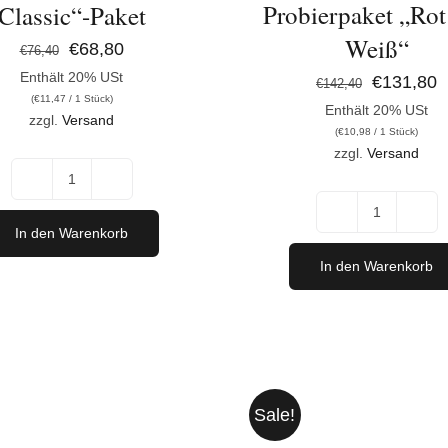
Probierpaket „Rot
Classic“-Paket
Weiß“
Ursprünglicher
Aktueller
€
68,80
€
76,40
Enthält 20% USt
Preis
Preis
Ursprüngl
A
€
131,80
€
142,40
(
€
11,47
/ 1 Stück)
war:
ist:
Enthält 20% USt
Preis
P
zzgl.
Versand
(
€
10,98
/ 1 Stück)
€76,40
€68,80.
war:
is
zzgl.
Versand
€142,40
€
"Goldmedaillen
Classic"-
Migsich
In den Warenkorb
Paket
Erleben
In den Warenkorb
Menge
-
12er
Probierp
"Rot
Sale!
und