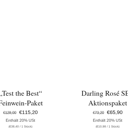
Weiß"
Menge
IN DEN WARENKORB
N DEN WARENKORB
/
DETAILS
DETAILS
Darling Rosé S
„Test the Best“
Aktionspaket
Feinwein-Paket
Ursprüngl
Ak
Ursprünglicher
Aktueller
€
65,90
€
115,20
€
73,20
€
128,00
Enthält 20% USt
Enthält 20% USt
Preis
Pr
Preis
Preis
(
€
10,98
/ 1 Stück)
(
€
38,40
/ 1 Stück)