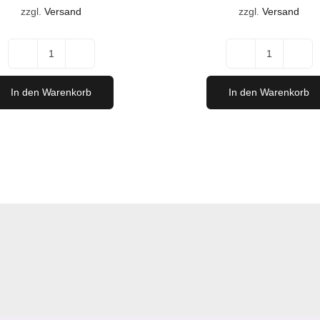
war:
ist
war:
ist:
zzgl.
Versand
zzgl.
Versand
€73,20
€6
€128,00
€115,20.
Darling
"Test
Rosé
the
In den Warenkorb
In den Warenkorb
SET
Best"
Aktionsp
Feinwein-
Menge
Paket
Menge