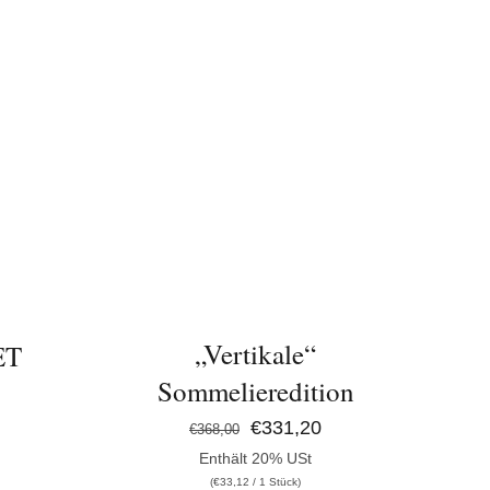
IN DEN WARENKORB
/
/
DETAILS
„Vertikale“
ET
Sommelieredition
Ursprünglicher
Aktueller
€
331,20
icher
tueller
€
368,00
Enthält 20% USt
Preis
Preis
eis
(
€
33,12
/ 1 Stück)