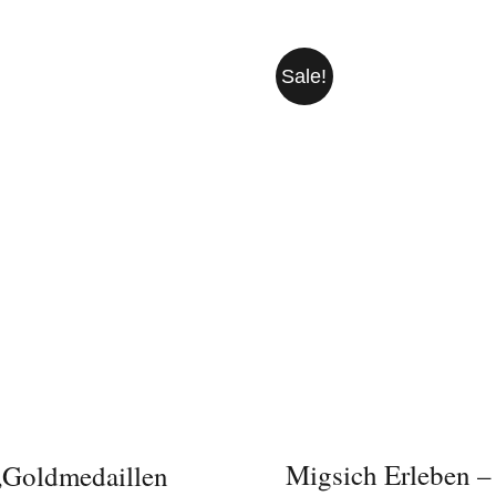
Sale!
IN DEN WARENKORB
N DEN WARENKORB
/
DETAILS
DETAILS
Migsich Erleben –
„Goldmedaillen