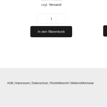
war:
ist:
zzgl.
Versand
€92,50
€83,30.
Migsich
Erleben
In den Warenkorb
-
6er
Probierpaket
"Weiß"
Menge
AGB
|
Impressum
|
Datenschutz
|
Rücktrittsrecht / Widerrufsformular