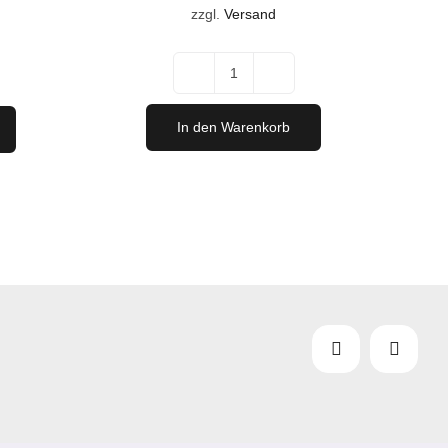
war:
ist:
:
zzgl.
Versand
€368,00
€331,20.
5,90.
"Vertikale"
Sommelieredition
In den Warenkorb
Menge
aket
Facebook
Instag