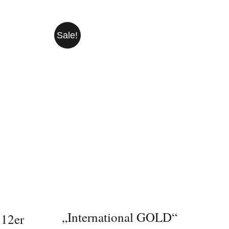
Sale!
IN DEN WARENKORB
/
/
DETAILS
„International GOLD“
 12er