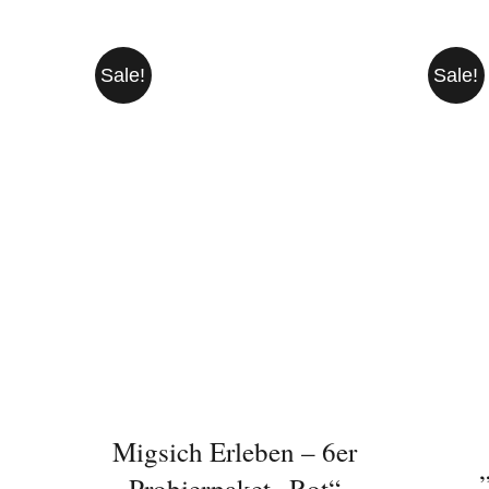
Sale!
Sale!
IN DEN WARENKORB
/
I
DETAILS
Migsich Erleben – 6er
Probierpaket „Rot“