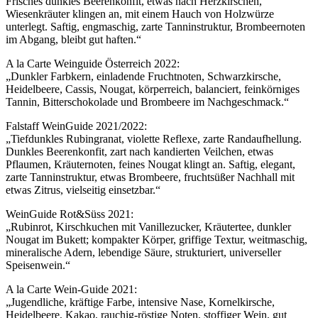
Frisches dunkles Beerenkonfit, etwas nach Herzkirschen,
Wiesenkräuter klingen an, mit einem Hauch von Holzwürze
unterlegt. Saftig, engmaschig, zarte Tanninstruktur, Brombeernoten
im Abgang, bleibt gut haften.“
A la Carte Weinguide Österreich 2022:
„Dunkler Farbkern, einladende Fruchtnoten, Schwarzkirsche,
Heidelbeere, Cassis, Nougat, körperreich, balanciert, feinkörniges
Tannin, Bitterschokolade und Brombeere im Nachgeschmack.“
Falstaff WeinGuide 2021/2022:
„Tiefdunkles Rubingranat, violette Reflexe, zarte Randaufhellung.
Dunkles Beerenkonfit, zart nach kandierten Veilchen, etwas
Pflaumen, Kräuternoten, feines Nougat klingt an. Saftig, elegant,
zarte Tanninstruktur, etwas Brombeere, fruchtsüßer Nachhall mit
etwas Zitrus, vielseitig einsetzbar.“
WeinGuide Rot&Süss 2021:
„Rubinrot, Kirschkuchen mit Vanillezucker, Kräutertee, dunkler
Nougat im Bukett; kompakter Körper, griffige Textur, weitmaschig,
mineralische Adern, lebendige Säure, strukturiert, universeller
Speisenwein.“
A la Carte Wein-Guide 2021:
„Jugendliche, kräftige Farbe, intensive Nase, Kornelkirsche,
Heidelbeere, Kakao, rauchig-röstige Noten, stoffiger Wein, gut