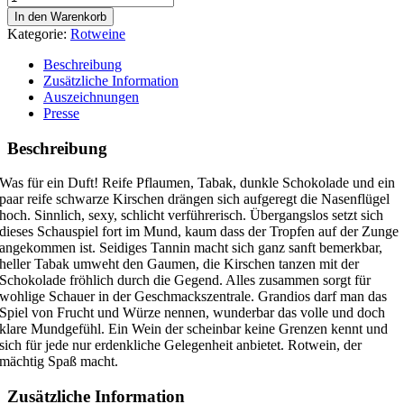
Herrschaftsfelder
In den Warenkorb
Rot
Kategorie:
Rotweine
Magnum
Menge
Beschreibung
Zusätzliche Information
Auszeichnungen
Presse
Beschreibung
Was für ein Duft! Reife Pflaumen, Tabak, dunkle Schokolade und ein
paar reife schwarze Kirschen drängen sich aufgeregt die Nasenflügel
hoch. Sinnlich, sexy, schlicht verführerisch. Übergangslos setzt sich
dieses Schauspiel fort im Mund, kaum dass der Tropfen auf der Zunge
angekommen ist. Seidiges Tannin macht sich ganz sanft bemerkbar,
heller Tabak umweht den Gaumen, die Kirschen tanzen mit der
Schokolade fröhlich durch die Gegend. Alles zusammen sorgt für
wohlige Schauer in der Geschmackszentrale. Grandios darf man das
Spiel von Frucht und Würze nennen, wunderbar das volle und doch
klare Mundgefühl. Ein Wein der scheinbar keine Grenzen kennt und
sich für jede nur erdenkliche Gelegenheit anbietet. Rotwein, der
mächtig Spaß macht.
Zusätzliche Information