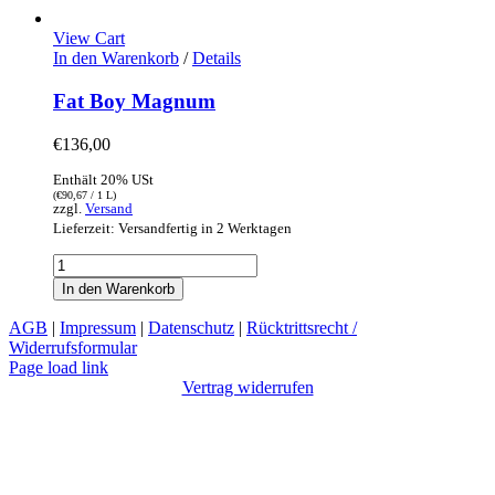
View Cart
In den Warenkorb
/
Details
Fat Boy Magnum
€
136,00
Enthält 20% USt
(
€
90,67
/ 1 L)
zzgl.
Versand
Lieferzeit: Versandfertig in 2 Werktagen
Fat
Boy
In den Warenkorb
Magnum
Menge
AGB
|
Impressum
|
Datenschutz
|
Rücktrittsrecht /
Widerrufsformular
Facebook
Instagram
Page load link
Vertrag widerrufen
Go
to
Top