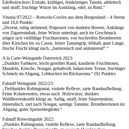
Edelholzwürze; Extrakt, kräftiges, feinkörniges Tannin, athletisch
und straff, fruchtige Würze im Ausklang, edel; zu Rind.“
Vinaria 07/2022 – Rotwein-Cuvées aus dem Burgenland – 4 Sterne
und 16,6 Punkte:
„Dezent, ruhig strömend, Potpourri von dunklen Beeren, Anklänge
von Zigarrentabak, feine Würze unterlegt; auch im Geschmack
zeigen sich vielfältige Fruchtaromen, von hochreifen Brombeeren
über Kirschen bis zu Cassis, feiner Tanningrip, lebhaft, gute Länge,
frische Frucht klingt nach, „harmonisch und animierend“.“
A la Carte-Weinguide Österreich 2023:
„Dunkler Farbkern, leicht gereifter Rand, kandierte Fruchtnoten,
Mandeln, Kirsche, Nougat, gehaltvoll, balancierte Textur, fruchtiger
Schmelz im Abgang, Lebkuchen im Rückaroma.“ (92 Punkte)
Falstaff Weinguide 2022/23:
„Tiefdunkles Rubingranat, violette Reflexe, zarte Randaufhellung.
Feine Kräuternoten, etwas nach Holzwürze, dunkles
Waldbeerenkonfit klingt an. Saftig, straff, feine Säurestruktur,
mineralisch, zart nach Nougat, samtige Tannine, Brombeernoten im
Abgang, guter Speisenbegleiter.“
Falstaff Rotweinguide 2022:
„Dunkles Rubingranat, violette Reflexe, zarte Randaufhellung.