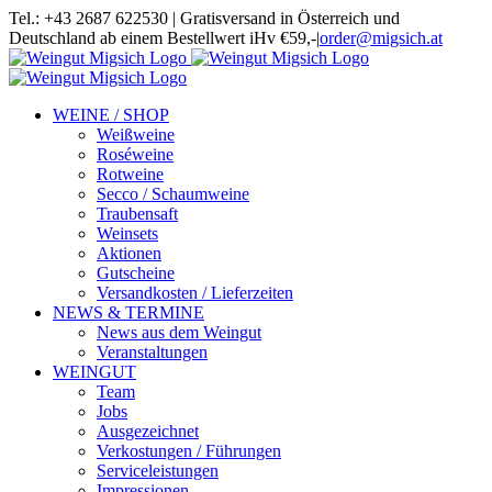
Skip
Tel.: +43 2687 622530 | Gratisversand in Österreich und
to
Deutschland ab einem Bestellwert iHv €59,-
|
order@migsich.at
content
Facebook
Instagram
WEINE / SHOP
Weißweine
Roséweine
Rotweine
Secco / Schaumweine
Traubensaft
Weinsets
Aktionen
Gutscheine
Versandkosten / Lieferzeiten
NEWS & TERMINE
News aus dem Weingut
Veranstaltungen
WEINGUT
Team
Jobs
Ausgezeichnet
Verkostungen / Führungen
Serviceleistungen
Impressionen