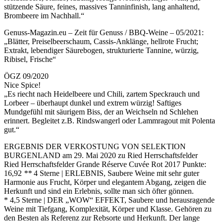
stützende Säure, feines, massives Tanninfinish, lang anhaltend,
Brombeere im Nachhall.“
Genuss-Magazin.eu – Zeit für Genuss / BBQ-Weine – 05/2021:
„Blätter, Preiselbeerschaum, Cassis-Anklänge, hellrote Frucht;
Extrakt, lebendiger Säurebogen, strukturierte Tannine, würzig,
Ribisel, Frische“
ÖGZ 09/2020
Nice Spice!
„Es riecht nach Heidelbeere und Chili, zartem Speckrauch und
Lorbeer – überhaupt dunkel und extrem würzig! Saftiges
Mundgefühl mit säurigem Biss, der an Weichseln nd Schlehen
erinnert. Begleitet z.B. Rindswangerl oder Lammragout mit Polenta
gut.“
ERGEBNIS DER VERKOSTUNG VON SELEKTION
BURGENLAND am 29. Mai 2020 zu Ried Herrschaftsfelder
Ried Herrschaftsfelder Grande Réserve Cuvée Rot 2017 Punkte:
16,92
**
4 Sterne | ERLEBNIS, Saubere Weine mit sehr guter
Harmonie aus Frucht, Körper und elegantem Abgang, zeigen die
Herkunft und sind ein Erlebnis, sollte man sich öfter gönnen.
*
4,5 Sterne | DER „WOW“ EFFEKT, Saubere und herausragende
Weine mit Tiefgang, Komplexität, Körper und Klasse. Gehören zu
den Besten als Referenz zur Rebsorte und Herkunft. Der lange