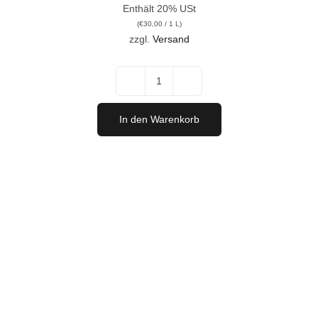
Enthält 20% USt
(
€
30,00
/ 1 L)
zzgl.
Versand
Ried
Herrschaftsfelder
In den Warenkorb
Rot
Magnum
Menge