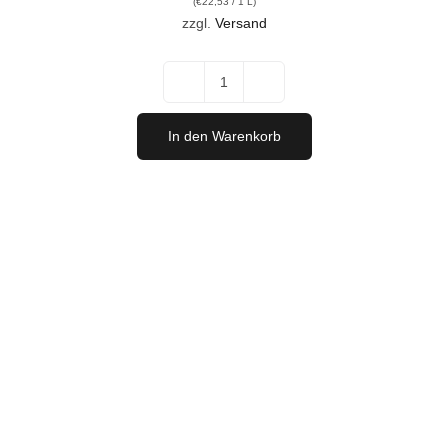
(
€
22,53
/ 1 L)
zzgl.
Versand
Ried
Herrschaftsfelder
In den Warenkorb
Rot
2023
Menge