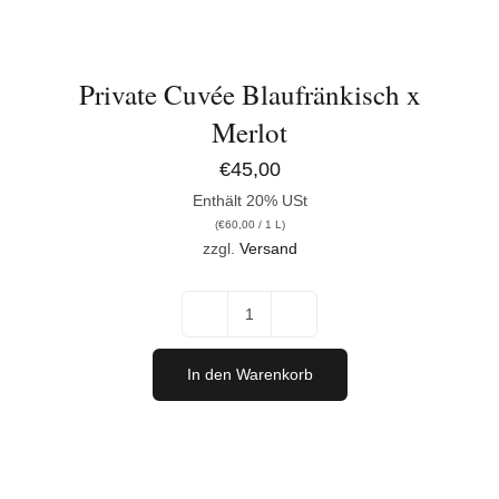
Private Cuvée Blaufränkisch x
Merlot
€
45,00
Enthält 20% USt
(
€
60,00
/ 1 L)
zzgl.
Versand
Private
Cuvée
In den Warenkorb
Blaufränkisch
x
Merlot