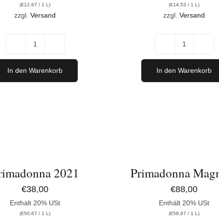
(
€
12,67
/ 1 L)
(
€
14,53
/ 1 L)
zzgl.
Versand
zzgl.
Versand
Charlotte
Chardon
Hill
2025
In den Warenkorb
In den Warenkorb
2025
Menge
Menge
IN
DEN
ORB
WARENKORB
/
DETAILS
rimadonna 2021
Primadonna Mag
€
38,00
€
88,00
Enthält 20% USt
Enthält 20% USt
(
€
50,67
/ 1 L)
(
€
58,67
/ 1 L)