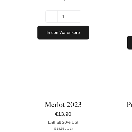
Digitaler
Gutschein
In den Warenkorb
per
E-
Mail
[Digital]
IN
IN
Menge
DEN
DEN
WARENKORB
WARENK
/
/
DETAILS
DETAILS
Merlot 2023
P
€
13,90
Enthält 20% USt
(
€
18,53
/ 1 L)