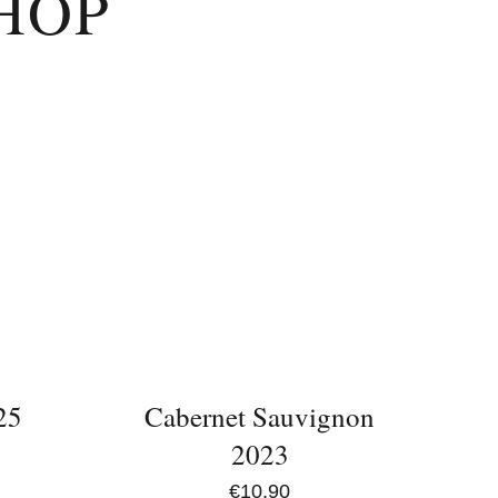
HOP
IN
DEN
WARENKORB
/
DETAILS
25
Cabernet Sauvignon
2023
€
10,90