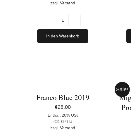
zzgl.
Versand
Merlot
2023
In den Warenkorb
Menge
IN
IN
DEN
DEN
WARENKORB
WARENK
/
/
Sale!
DETAILS
DETAILS
Franco Blue 2019
Mig
Pro
€
28,00
Enthält 20% USt
(
€
37,33
/ 1 L)
zzgl.
Versand