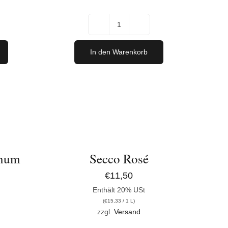
Nobody
2023
In den Warenkorb
Menge
IN
DEN
WARENKORB
/
DETAILS
gnum
Secco Rosé
€
11,50
Enthält 20% USt
(
€
15,33
/ 1 L)
zzgl.
Versand