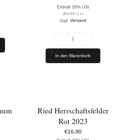
Enthält 20% USt
(
€
14,53
/ 1 L)
zzgl.
Versand
nay
Cabernet
Sauvignon
In den Warenkorb
2023
Menge
IN
DEN
WARENKORB
/
DETAILS
num
Ried Herrschaftsfelder
Rot 2023
€
16,90