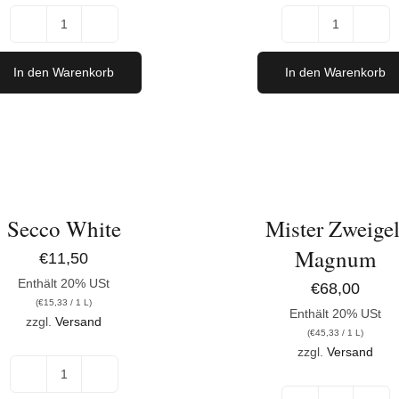
Fat
Franco
Boy
Blue
In den Warenkorb
In den Warenkorb
Magnum
Magnum
Menge
Menge
IN
DEN
ORB
WARENKORB
/
DETAILS
Secco White
Mister Zweigel
Magnum
€
11,50
Enthält 20% USt
€
68,00
(
€
15,33
/ 1 L)
Enthält 20% USt
zzgl.
Versand
(
€
45,33
/ 1 L)
zzgl.
Versand
Secco