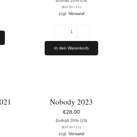
Enthält 20% USt
(
€
22,53
/ 1 L)
zzgl.
Versand
nna
Ried
Herrschaftsfelder
In den Warenkorb
Rot
2023
IN
Menge
DEN
WARENKORB
/
DETAILS
2021
Nobody 2023
€
28,00
Enthält 20% USt
(
€
37,33
/ 1 L)
zzgl.
Versand