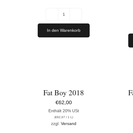
Franco
Blue
In den Warenkorb
2019
Menge
IN
IN
DEN
DEN
WARENKORB
WARENK
/
/
DETAILS
DETAILS
Fat Boy 2018
F
€
62,00
Enthält 20% USt
(
€
82,67
/ 1 L)
zzgl.
Versand