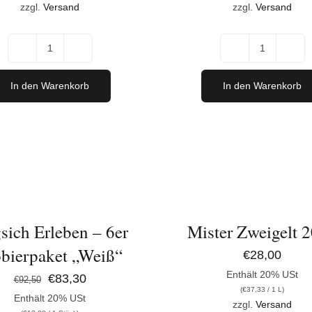
zzgl.
Versand
zzgl.
Versand
Primadonna
Primado
2021
Magnum
In den Warenkorb
In den Warenkorb
Menge
Menge
IN
DEN
ORB
WARENKORB
/
DETAILS
sich Erleben – 6er
Mister Zweigelt 
bierpaket „Weiß“
€
28,00
Enthält 20% USt
Ursprünglicher
Aktueller
€
83,30
€
92,50
(
€
37,33
/ 1 L)
Enthält 20% USt
Preis
Preis
zzgl.
Versand