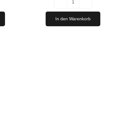
Migsich
Erleben
In den Warenkorb
-
6er
Probierpaket
"Rot"
Menge