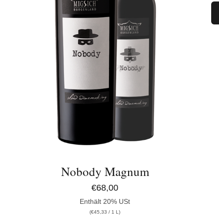
IN DEN WARENKORB
/
DETAILS
Nobody Magnum
€
68,00
Enthält 20% USt
(
€
45,33
/ 1 L)