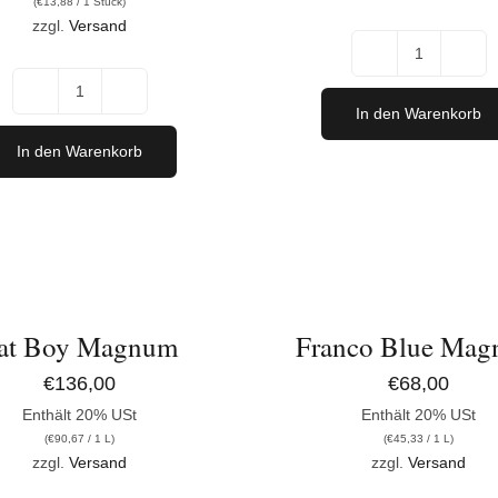
(
€
13,88
/ 1 Stück)
war:
ist:
zzgl.
Versand
€92,50
€83,30.
Mister
Zweigelt
Migsich
In den Warenkorb
2021
Erleben
In den Warenkorb
Menge
-
6er
IN
Probierpaket
DEN
"Weiß"
ORB
WARENKORB
/
Menge
DETAILS
at Boy Magnum
Franco Blue Ma
€
136,00
€
68,00
Enthält 20% USt
Enthält 20% USt
(
€
90,67
/ 1 L)
(
€
45,33
/ 1 L)
zzgl.
Versand
zzgl.
Versand