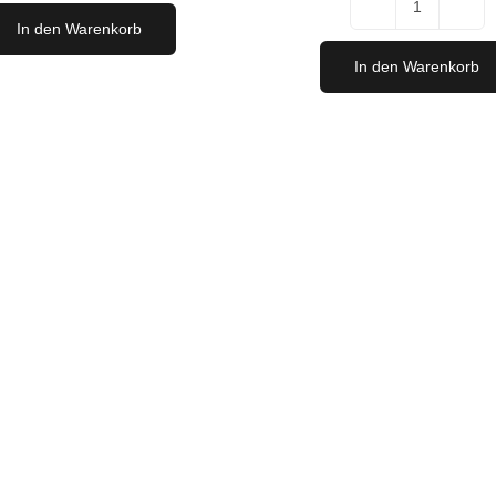
White
Mister
In den Warenkorb
Menge
Zweigelt
In den Warenkorb
Magnum
Menge