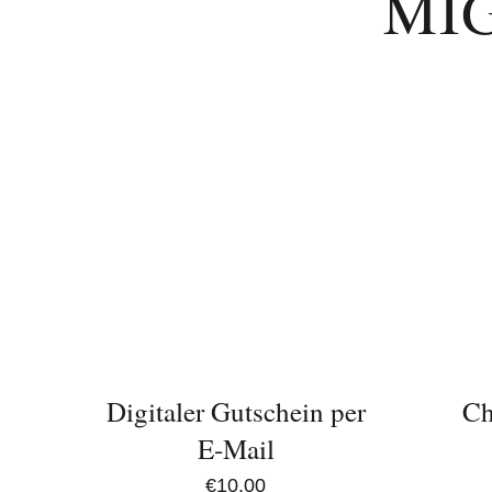
MI
IN
IN
DEN
DEN
WARENKORB
WARENK
/
/
DETAILS
DETAILS
Digitaler Gutschein per
Ch
E-Mail
€
10,00