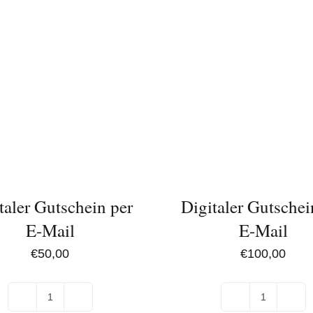
IN
DEN
ORB
WARENKORB
/
DETAILS
taler Gutschein per
Digitaler Gutschei
E-Mail
E-Mail
€
50,00
€
100,00
Digitaler
Digitaler