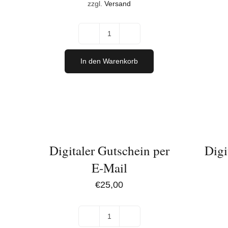
zzgl.
Versand
Nobody
Magnum
In den Warenkorb
Menge
IN
IN
DEN
DEN
WARENKORB
WARENK
/
/
DETAILS
DETAILS
Digitaler Gutschein per
Digi
E-Mail
€
25,00
Digitaler