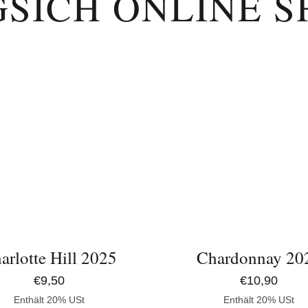
GSICH ONLINE S
IN
DEN
ORB
WARENKORB
/
DETAILS
arlotte Hill 2025
Chardonnay 20
€
9,50
€
10,90
Enthält 20% USt
Enthält 20% USt