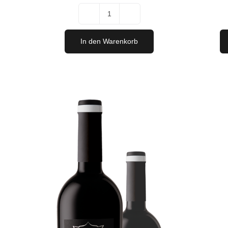
Fat
Boy
In den Warenkorb
2018
Menge
IN
DEN
WARENK
/
DETAILS