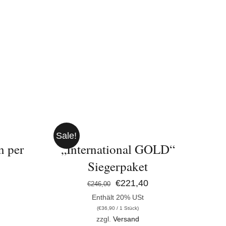
IN
DEN
WARENKORB
/
Sale!
DETAILS
n per
„International GOLD“
Siegerpaket
Ursprünglicher
Aktueller
€
221,40
€
246,00
Enthält 20% USt
Preis
Preis
(
€
36,90
/ 1 Stück)
war:
ist:
zzgl.
Versand